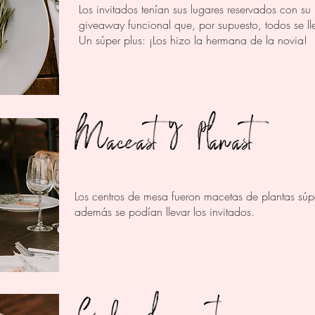
Los invitados tenían sus lugares reservados con s
giveaway funcional que, por supuesto, todos se ll
Un súper plus: ¡Los hizo la hermana de la novia!
Macetas y plantas
Los centros de mesa fueron macetas de plantas súp
además se podían llevar los invitados.