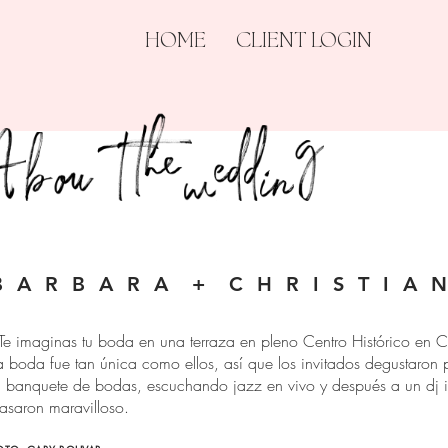
HOME
CLIENT LOGIN
About the wedding
B A R B A R A + C H R I S T I A 
Te imaginas tu boda en una terraza en pleno Centro Histórico e
a boda fue tan única como ellos, así que los invitados degustaron
l banquete de bodas, escuchando jazz en vivo y después a un dj in
asaron maravilloso.