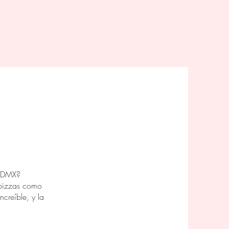
N
n CDMX?
 pizzas como
creíble, y la