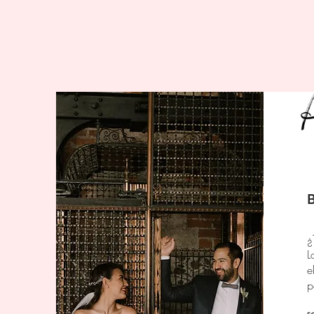
¿
L
e
p