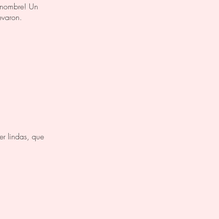
u nombre! Un
evaron.
er lindas, que