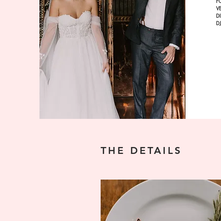
F
V
D
D
THE DETAILS